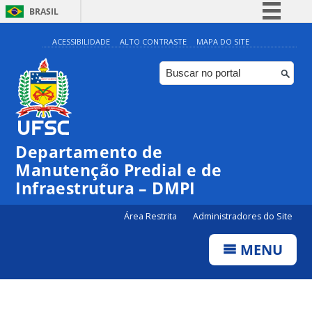
BRASIL
Simplifique!
ACESSIBILIDADE
ALTO CONTRASTE
MAPA DO SITE
Comunica BR
Participe
Acesso à informação
Legislação
Departamento de
Canais
Manutenção Predial e de
Infraestrutura – DMPI
Área Restrita
Administradores do Site
MENU