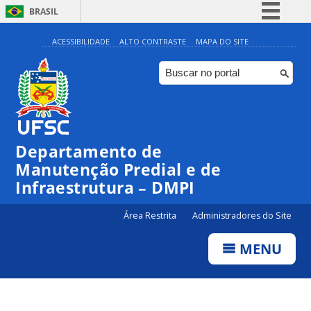
BRASIL
Simplifique!
ACESSIBILIDADE
ALTO CONTRASTE
MAPA DO SITE
Comunica BR
Participe
Acesso à informação
Legislação
Departamento de
Canais
Manutenção Predial e de
Infraestrutura – DMPI
Área Restrita
Administradores do Site
MENU