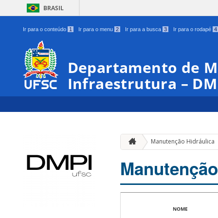
BRASIL
Ir para o conteúdo
1
Ir para o menu
2
Ir para a busca
3
Ir para o rodapé
4
Departamento de Ma
Infraestrutura – DM
Manutenção Hidráulica
Manutenção 
NOME