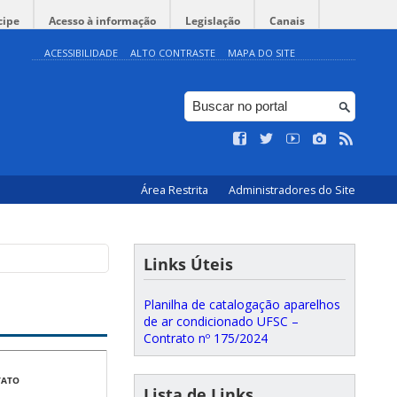
cipe
Acesso à informação
Legislação
Canais
ACESSIBILIDADE
ALTO CONTRASTE
MAPA DO SITE
Área Restrita
Administradores do Site
Links Úteis
Planilha de catalogação aparelhos
de ar condicionado UFSC –
Contrato nº 175/2024
TATO
Lista de Links