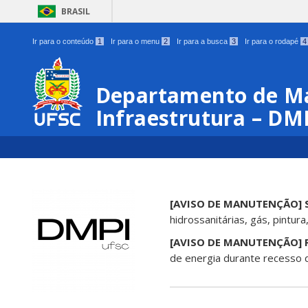
BRASIL
Ir para o conteúdo
1
Ir para o menu
2
Ir para a busca
3
Ir para o rodapé
4
Departamento de Ma
Infraestrutura – DM
[AVISO DE MANUTENÇÃO] 
hidrossanitárias, gás, pintur
[AVISO DE MANUTENÇÃO] R
de energia durante recesso