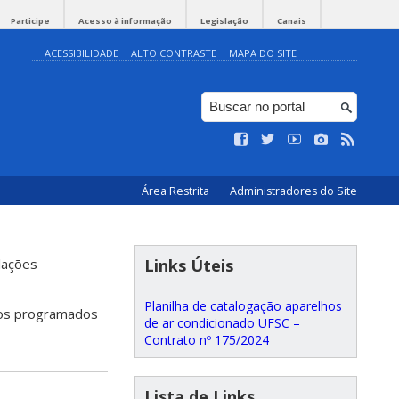
Participe
Acesso à informação
Legislação
Canais
ACESSIBILIDADE
ALTO CONTRASTE
MAPA DO SITE
Área Restrita
Administradores do Site
lações
Links Úteis
Planilha de catalogação aparelhos
tos programados
de ar condicionado UFSC –
Contrato nº 175/2024
Lista de Links