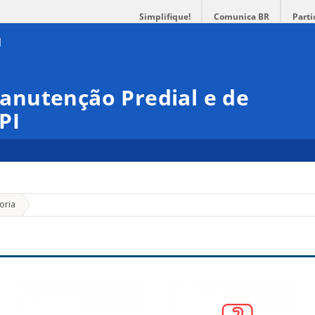
Simplifique!
Comunica BR
Parti
nutenção Predial e de
PI
»
oria