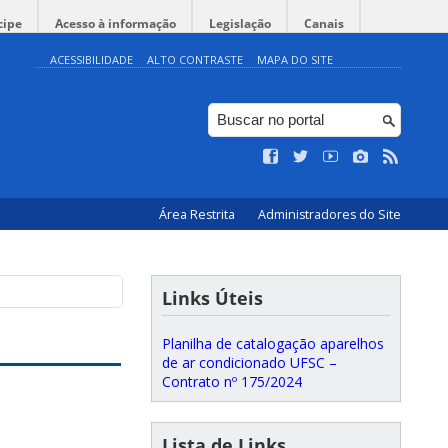
cipe
Acesso à informação
Legislação
Canais
ACESSIBILIDADE
ALTO CONTRASTE
MAPA DO SITE
Área Restrita
Administradores do Site
Links Úteis
Planilha de catalogação aparelhos
de ar condicionado UFSC –
Contrato nº 175/2024
Lista de Links